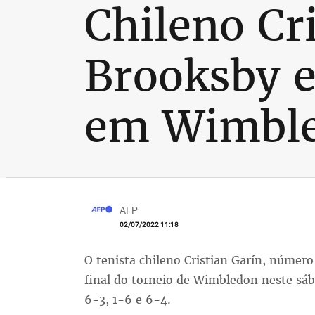
Chileno Cr
Brooksby e 
em Wimbl
AFP
02/07/2022 11:18
O tenista chileno Cristian Garín, númer
final do torneio de Wimbledon neste sá
6-3, 1-6 e 6-4.