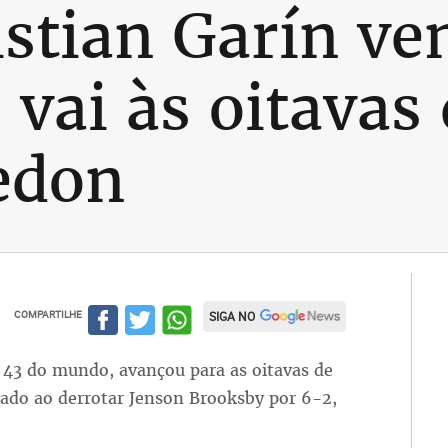
istian Garín ve
vai às oitavas 
edon
COMPARTILHE
SIGA NO
o 43 do mundo, avançou para as oitavas de
bado ao derrotar Jenson Brooksby por 6-2,