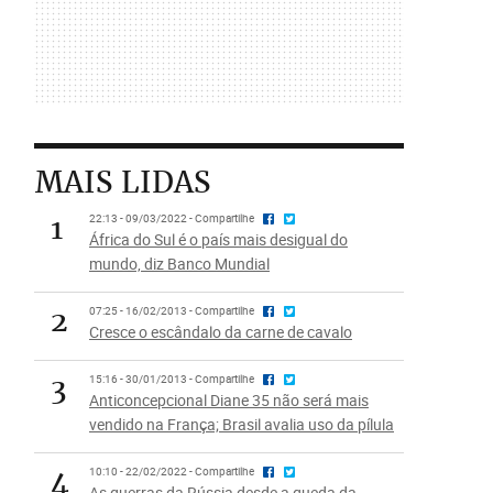
MAIS LIDAS
1
22:13 - 09/03/2022 - Compartilhe
África do Sul é o país mais desigual do
mundo, diz Banco Mundial
2
07:25 - 16/02/2013 - Compartilhe
Cresce o escândalo da carne de cavalo
3
15:16 - 30/01/2013 - Compartilhe
Anticoncepcional Diane 35 não será mais
vendido na França; Brasil avalia uso da pílula
4
10:10 - 22/02/2022 - Compartilhe
As guerras da Rússia desde a queda da