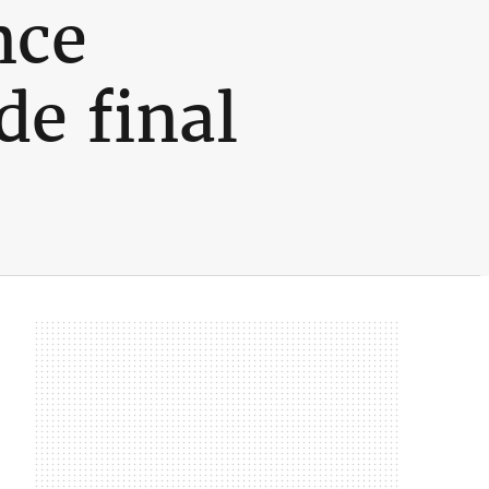
nce
de final