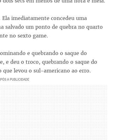
o dois sets em menos de uma hora e meia.
te. Ela imediatamente concedeu uma
ha salvado um ponto de quebra no quarto
nte no sexto game.
 dominando e quebrando o saque do
, e deu o troco, quebrando o saque do
o que levou o sul-americano ao erro.