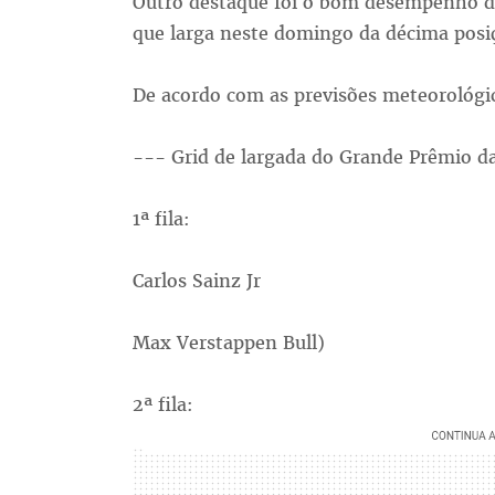
Outro destaque foi o bom desempenho do
que larga neste domingo da décima posiç
De acordo com as previsões meteorológi
--- Grid de largada do Grande Prêmio da
1ª fila:
Carlos Sainz Jr
Max Verstappen Bull)
2ª fila: