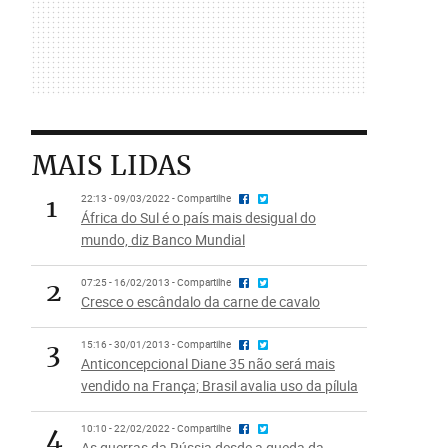
MAIS LIDAS
1
22:13 - 09/03/2022 - Compartilhe
África do Sul é o país mais desigual do
mundo, diz Banco Mundial
2
07:25 - 16/02/2013 - Compartilhe
Cresce o escândalo da carne de cavalo
3
15:16 - 30/01/2013 - Compartilhe
Anticoncepcional Diane 35 não será mais
vendido na França; Brasil avalia uso da pílula
4
10:10 - 22/02/2022 - Compartilhe
As guerras da Rússia desde a queda da