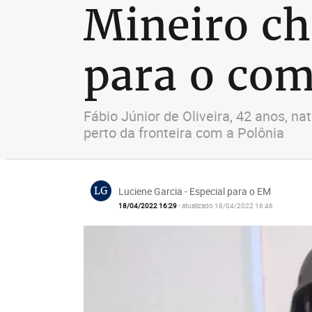
Mineiro ch
para o com
Fábio Júnior de Oliveira, 42 anos, 
perto da fronteira com a Polônia
LG
Luciene Garcia - Especial para o EM
18/04/2022 16:29
- atualizado 18/04/2022 16:46