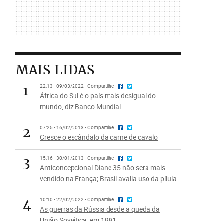
MAIS LIDAS
1
22:13 - 09/03/2022 - Compartilhe
África do Sul é o país mais desigual do
mundo, diz Banco Mundial
2
07:25 - 16/02/2013 - Compartilhe
Cresce o escândalo da carne de cavalo
3
15:16 - 30/01/2013 - Compartilhe
Anticoncepcional Diane 35 não será mais
vendido na França; Brasil avalia uso da pílula
4
10:10 - 22/02/2022 - Compartilhe
As guerras da Rússia desde a queda da
União Soviética, em 1991