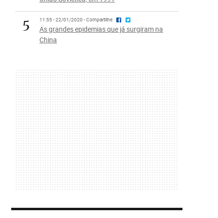
5
11:55 - 22/01/2020 - Compartilhe
As grandes epidemias que já surgiram na
China