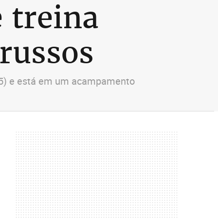
 treina
 russos
a (15) e está em um acampamento