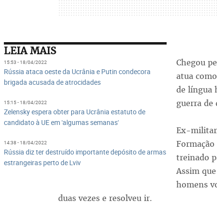
LEIA MAIS
Chegou pel
15:53 - 18/04/2022
Rússia ataca oeste da Ucrânia e Putin condecora
atua como 
brigada acusada de atrocidades
de língua 
guerra de 
15:15 - 18/04/2022
Zelensky espera obter para Ucrânia estatuto de
candidato à UE em 'algumas semanas'
Ex-militar
Formação 
14:38 - 18/04/2022
Rússia diz ter destruído importante depósito de armas
treinado p
estrangeiras perto de Lviv
Assim que 
homens vo
duas vezes e resolveu ir.