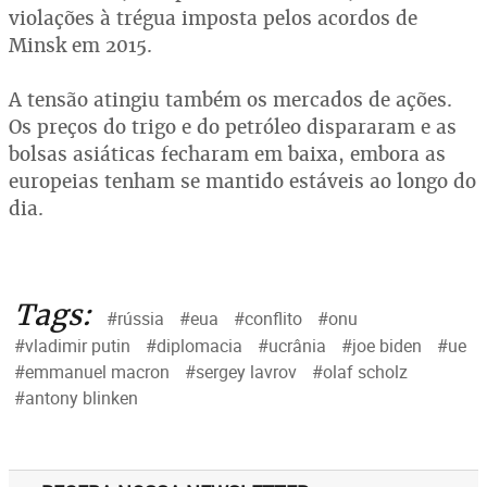
violações à trégua imposta pelos acordos de
Minsk em 2015.
A tensão atingiu também os mercados de ações.
Os preços do trigo e do petróleo dispararam e as
bolsas asiáticas fecharam em baixa, embora as
europeias tenham se mantido estáveis ao longo do
dia.
Tags:
#rússia
#eua
#conflito
#onu
#vladimir putin
#diplomacia
#ucrânia
#joe biden
#ue
#emmanuel macron
#sergey lavrov
#olaf scholz
#antony blinken