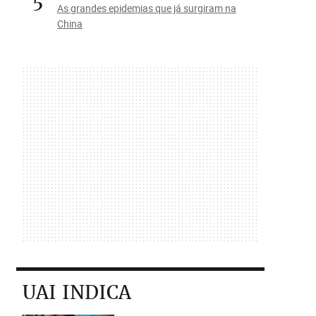
5
As grandes epidemias que já surgiram na
China
UAI INDICA