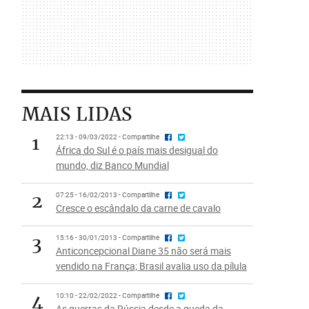
MAIS LIDAS
1
22:13 - 09/03/2022 - Compartilhe
África do Sul é o país mais desigual do
mundo, diz Banco Mundial
2
07:25 - 16/02/2013 - Compartilhe
Cresce o escândalo da carne de cavalo
3
15:16 - 30/01/2013 - Compartilhe
Anticoncepcional Diane 35 não será mais
vendido na França; Brasil avalia uso da pílula
4
10:10 - 22/02/2022 - Compartilhe
As guerras da Rússia desde a queda da