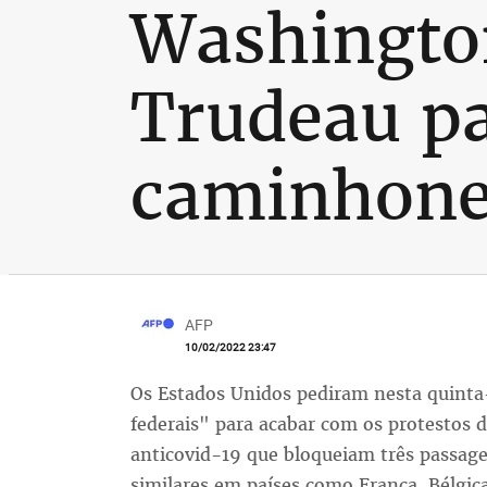
Washington
Trudeau pa
caminhone
AFP
10/02/2022 23:47
Os Estados Unidos pediram nesta quinta-
federais" para acabar com os protestos 
anticovid-19 que bloqueiam três passage
similares em países como França, Bélgic