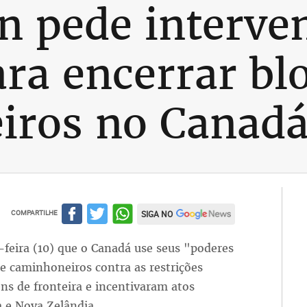
 pede interve
ra encerrar bl
iros no Canad
COMPARTILHE
SIGA NO
feira (10) que o Canadá use seus "poderes
de caminhoneiros contra as restrições
ns de fronteira e incentivaram atos
a e Nova Zelândia.