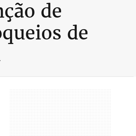
nção de
oqueios de
á