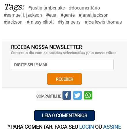
Tags:
#justin timberlake
#documentário
#samuel l. jackson
#eua
#gente
#janet jackson
#jackson
#missy elliott
#tyler perry
#joe lewis thomas
RECEBA NOSSA NEWSLETTER
Comece o dia com as notícias selecionadas pelo nosso editor
RECEBER
COMPARTILHE
LEIA 0 COMENTÁRIOS
*PARA COMENTAR, FAÇA SEU
LOGIN
OU
ASSINE