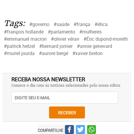
Tags:
#governo
#saúde
#frança
#ética
#françois hollande
#parlamento
#mulheres
#emmanuel macron
#olivier véran
#Éric dupond-moretti
#patrick hetzel
#bernard jomier
#annie genevard
#muriel jourda
#aurore bergé
#xavier breton
RECEBA NOSSA NEWSLETTER
Comece o dia com as notícias selecionadas pelo nosso editor
RECEBER
COMPARTILHE