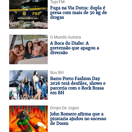
Tupi FM
Fuga na Via Dutra: dupla é
presa com mais de 30 kg de
drogas
O Mundo Autista
A Boca do Diabo: A
pretensão que apagou a
diversão
Sou BH
Barro Preto Fashion Day
2026 terá desfiles, shows e
parceria com o Rock Brasa
em BH
Drops De Jogos
John Romero afirma que a
pirataria ajudou no sucesso
de Doom