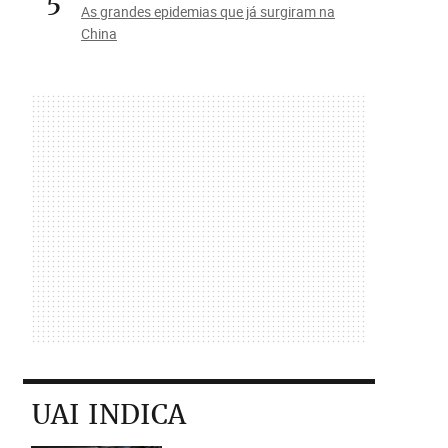
5
As grandes epidemias que já surgiram na
China
UAI INDICA