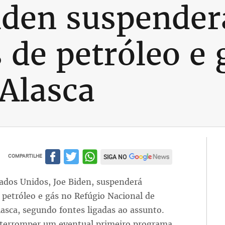
iden suspender
 de petróleo e
 Alasca
COMPARTILHE
SIGA NO
ados Unidos, Joe Biden, suspenderá
 petróleo e gás no Refúgio Nacional de
asca, segundo fontes ligadas ao assunto.
nterromper um eventual primeiro programa