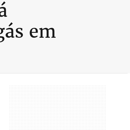
á
 gás em