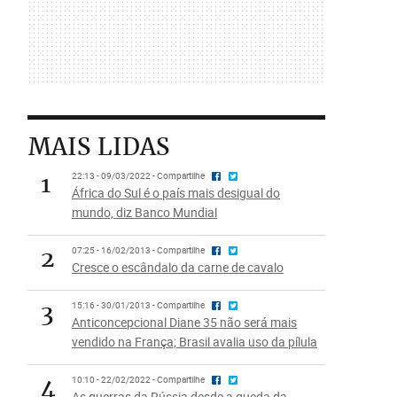
MAIS LIDAS
1
22:13 - 09/03/2022 - Compartilhe
África do Sul é o país mais desigual do
mundo, diz Banco Mundial
2
07:25 - 16/02/2013 - Compartilhe
Cresce o escândalo da carne de cavalo
3
15:16 - 30/01/2013 - Compartilhe
Anticoncepcional Diane 35 não será mais
vendido na França; Brasil avalia uso da pílula
4
10:10 - 22/02/2022 - Compartilhe
As guerras da Rússia desde a queda da