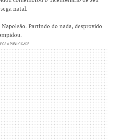
idou comemorou o bicentenário de seu
sega natal.
 Napoleão. Partindo do nada, desprovido
Pompidou.