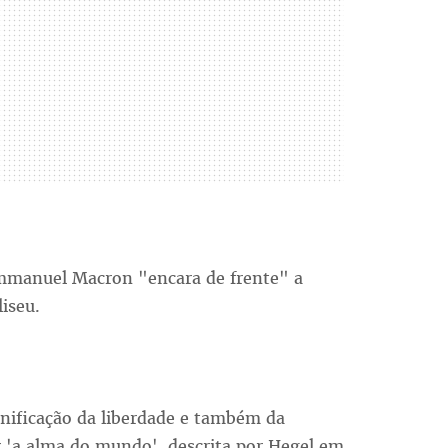
Emmanuel Macron "encara de frente" a
liseu.
onificação da liberdade e também da
er 'a alma do mundo', descrita por Hegel em