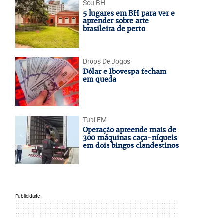
Sou BH
5 lugares em BH para ver e
aprender sobre arte
brasileira de perto
Drops De Jogos
Dólar e Ibovespa fecham
em queda
Tupi FM
Operação apreende mais de
300 máquinas caça-níqueis
em dois bingos clandestinos
Publicidade