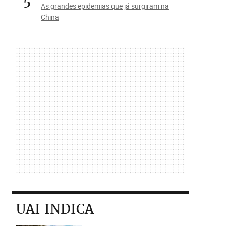
5
As grandes epidemias que já surgiram na
China
UAI INDICA