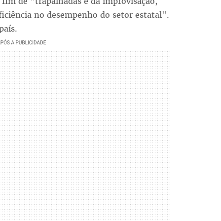
 fim de "trapalhadas e da improvisação,
eficiência no desempenho do setor estatal".
país.