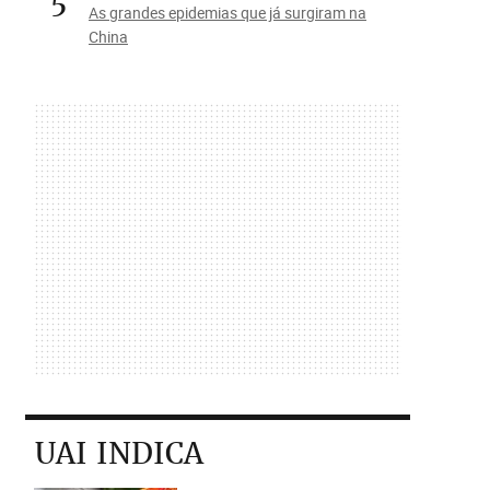
5
As grandes epidemias que já surgiram na
China
UAI INDICA