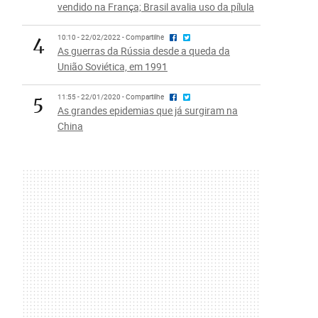
vendido na França; Brasil avalia uso da pílula
4
10:10 - 22/02/2022 - Compartilhe
As guerras da Rússia desde a queda da
União Soviética, em 1991
5
11:55 - 22/01/2020 - Compartilhe
As grandes epidemias que já surgiram na
China