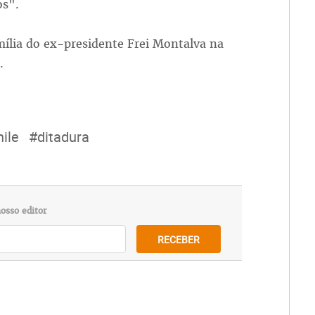
os".
mília do ex-presidente Frei Montalva na
.
ile
#ditadura
osso editor
RECEBER