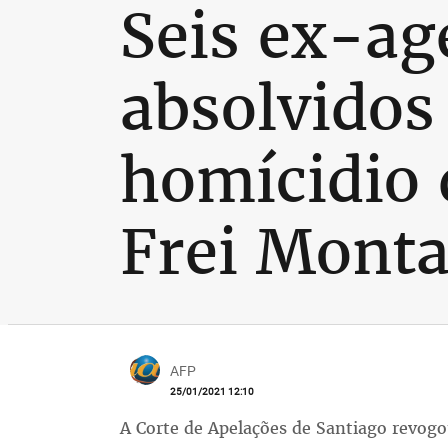
Seis ex-ag
absolvidos
homícidio 
Frei Monta
AFP
25/01/2021 12:10
A Corte de Apelações de Santiago revogo