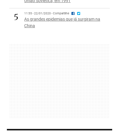
União Soviética, em 1991
5
11:55 - 22/01/2020 - Compartilhe
As grandes epidemias que já surgiram na
China