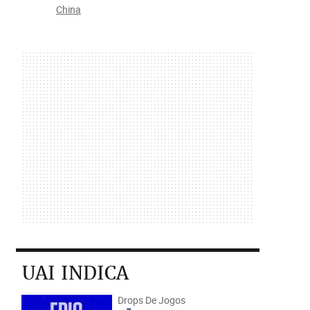
China
UAI INDICA
Drops De Jogos