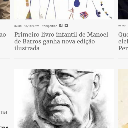
04:00 - 08/10/2021
- Compartilhe
21:27 
 ao
Primeiro livro infantil de Manoel
Que
de Barros ganha nova edição
ele
ilustrada
Pe
lma
lma e