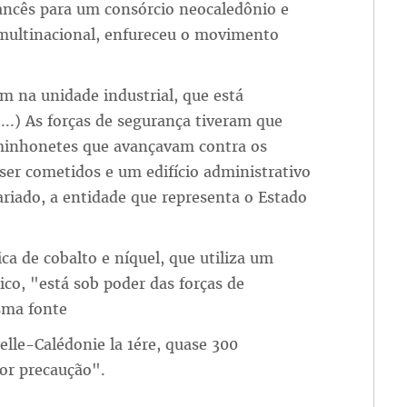
rancês para um consórcio neocaledônio e
 multinacional, enfureceu o movimento
m na unidade industrial, que está
(...) As forças de segurança tiveram que
aminhonetes que avançavam contra os
 ser cometidos e um edifício administrativo
ariado, a entidade que representa o Estado
ca de cobalto e níquel, que utiliza um
co, "está sob poder das forças de
sma fonte
lle-Calédonie la 1ére, quase 300
por precaução".