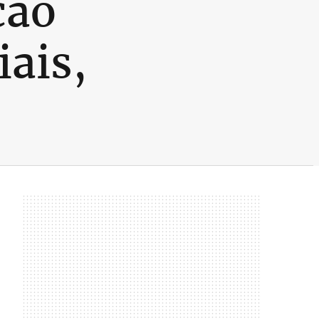
ção
iais,