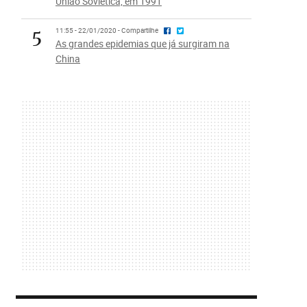
União Soviética, em 1991
5
11:55 - 22/01/2020 - Compartilhe
As grandes epidemias que já surgiram na
China