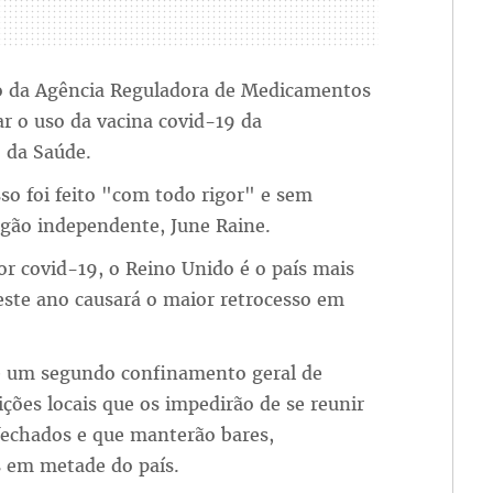
o da Agência Reguladora de Medicamentos
r o uso da vacina covid-19 da
 da Saúde.
so foi feito "com todo rigor" e sem
órgão independente, June Raine.
r covid-19, o Reino Unido é o país mais
este ano causará o maior retrocesso em
e um segundo confinamento geral de
ições locais que os impedirão de se reunir
fechados e que manterão bares,
s em metade do país.