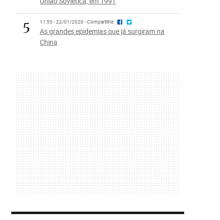
União Soviética, em 1991
5
11:55 - 22/01/2020 - Compartilhe
As grandes epidemias que já surgiram na
China