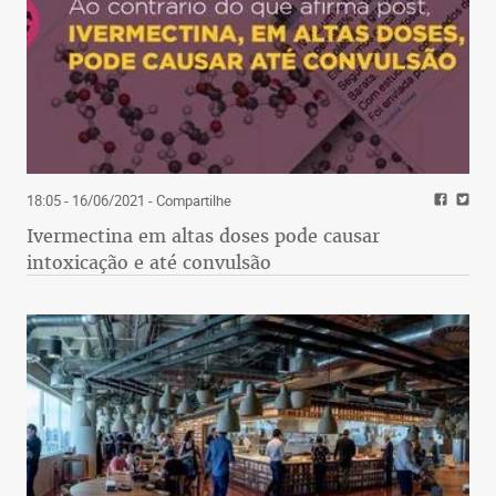
18:05 - 16/06/2021
- Compartilhe
Ivermectina em altas doses pode causar
intoxicação e até convulsão