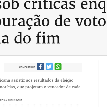
ob críticas en
puração de vot
a do fim
COMPARTILHE
cana assistir aos resultados da eleição
 notícias, que projetam o vencedor de cada