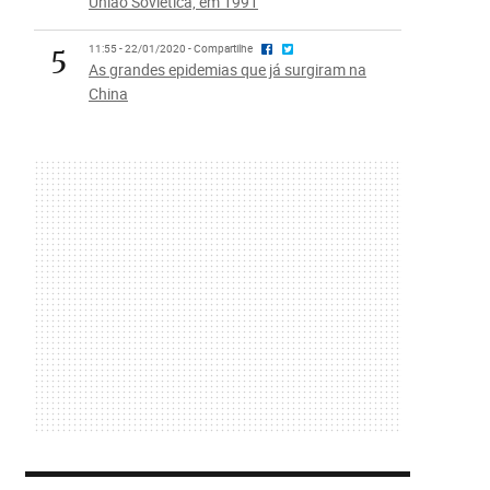
União Soviética, em 1991
5
11:55 - 22/01/2020 - Compartilhe
As grandes epidemias que já surgiram na
China