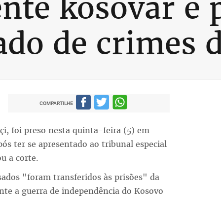
nte kosovar é 
ado de crimes 
COMPARTILHE
, foi preso nesta quinta-feira (5) em
pós ter se apresentado ao tribunal especial
u a corte.
usados "foram transferidos às prisões" da
ante a guerra de independência do Kosovo