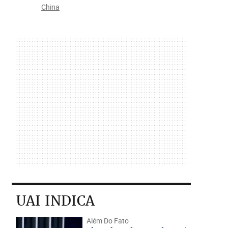
China
UAI INDICA
Além Do Fato