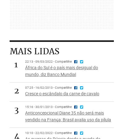
MAIS LIDAS
1
22:13 - 09/03/2022 - Compartilhe
África do Sul é o país mais desigual do
mundo, diz Banco Mundial
2
07:25 - 16/02/2013 - Compartilhe
Cresce o escândalo da carne de cavalo
3
15:16 - 30/01/2013 - Compartilhe
Anticoncepcional Diane 35 não será mais
vendido na França; Brasil avalia uso da pílula
4
10:10 - 22/02/2022 - Compartilhe
As guerras da Rússia desde a queda da