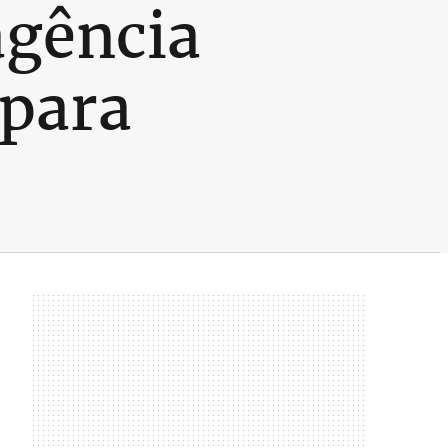
agência
 para