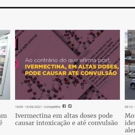
18:05 - 16/06/2021
- Compartilhe
09:12 
tam
Ivermectina em altas doses pode
Mor
é
causar intoxicação e até convulsão
ide
ale