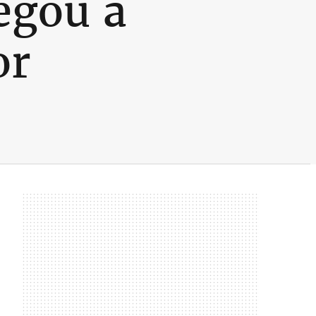
egou a
or