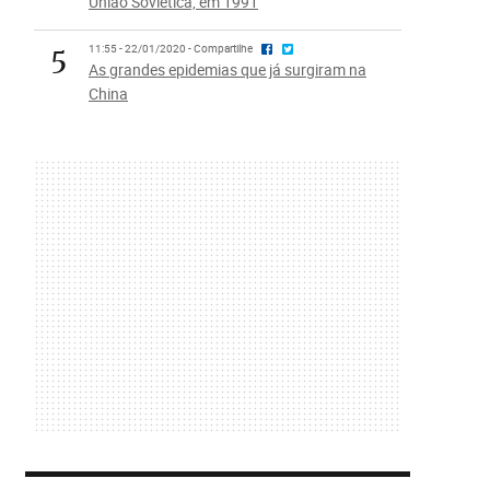
União Soviética, em 1991
5
11:55 - 22/01/2020 - Compartilhe
As grandes epidemias que já surgiram na
China