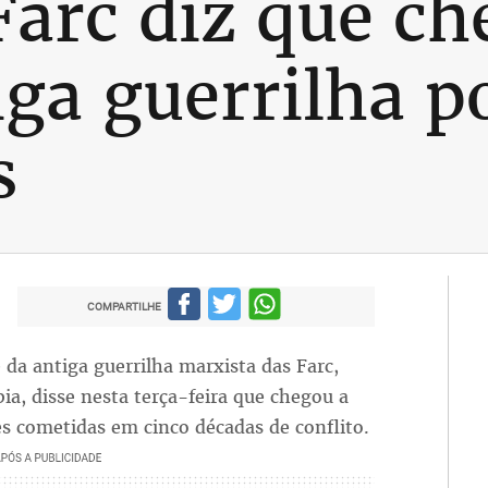
Farc diz que ch
iga guerrilha p
s
COMPARTILHE
a antiga guerrilha marxista das Farc,
a, disse nesta terça-feira que chegou a
es cometidas em cinco décadas de conflito.