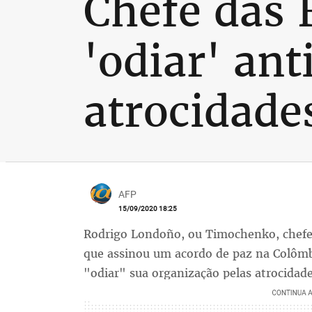
Chefe das 
'odiar' ant
atrocidade
AFP
15/09/2020 18:25
Rodrigo Londoño, ou Timochenko, chefe d
que assinou um acordo de paz na Colômbi
"odiar" sua organização pelas atrocidad