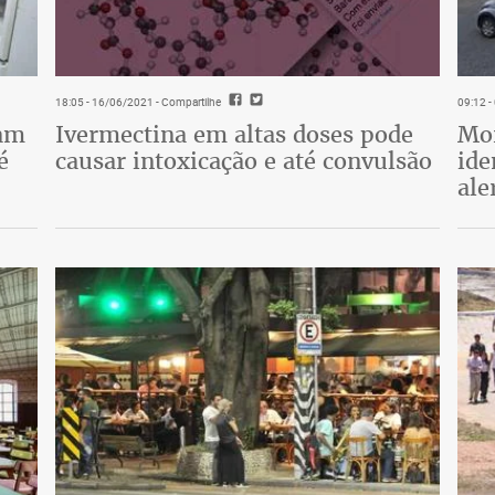
18:05 - 16/06/2021
- Compartilhe
09:12 
tam
Ivermectina em altas doses pode
Mor
é
causar intoxicação e até convulsão
ide
ale