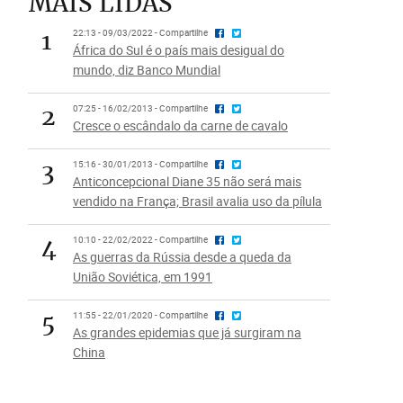
MAIS LIDAS
1
22:13 - 09/03/2022 - Compartilhe
África do Sul é o país mais desigual do
mundo, diz Banco Mundial
2
07:25 - 16/02/2013 - Compartilhe
Cresce o escândalo da carne de cavalo
3
15:16 - 30/01/2013 - Compartilhe
Anticoncepcional Diane 35 não será mais
vendido na França; Brasil avalia uso da pílula
4
10:10 - 22/02/2022 - Compartilhe
As guerras da Rússia desde a queda da
União Soviética, em 1991
5
11:55 - 22/01/2020 - Compartilhe
As grandes epidemias que já surgiram na
China