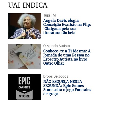
UAI INDICA
Tupi FM
Angela Davis elogia
Conceição Evaristo na Flip:
'Obrigada pela sua
literatura tão bela'
O Mundo Autista
Conhece-te a Ti Mesma: A
Jornada de uma Pessoa no
Espectro Autista no livro
Outro Olhar
Drops De Jogos
NÃO ESQUEÇA NESTA
SEGUNDA: Epic Games
Store solta o jogo Foretales
de graça