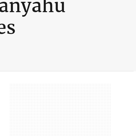
tanyahu
es