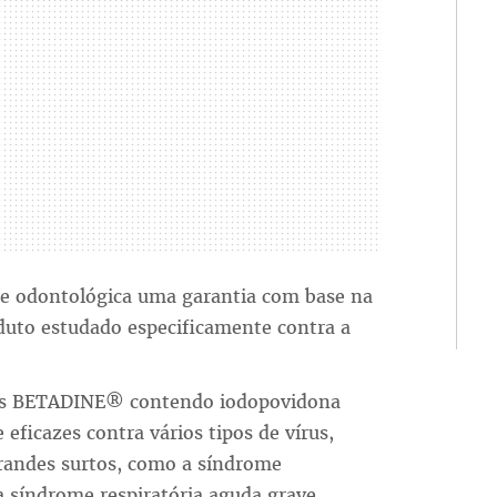
 odontológica uma garantia com base na
duto estudado especificamente contra a
cos BETADINE® contendo iodopovidona
icazes contra vários tipos de vírus,
grandes surtos, como a síndrome
a síndrome respiratória aguda grave