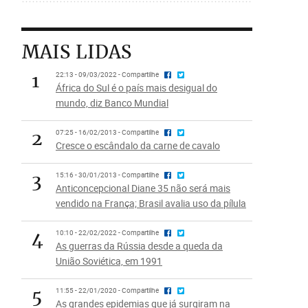
MAIS LIDAS
1
22:13 - 09/03/2022 - Compartilhe
África do Sul é o país mais desigual do
mundo, diz Banco Mundial
2
07:25 - 16/02/2013 - Compartilhe
Cresce o escândalo da carne de cavalo
3
15:16 - 30/01/2013 - Compartilhe
Anticoncepcional Diane 35 não será mais
vendido na França; Brasil avalia uso da pílula
4
10:10 - 22/02/2022 - Compartilhe
As guerras da Rússia desde a queda da
União Soviética, em 1991
5
11:55 - 22/01/2020 - Compartilhe
As grandes epidemias que já surgiram na