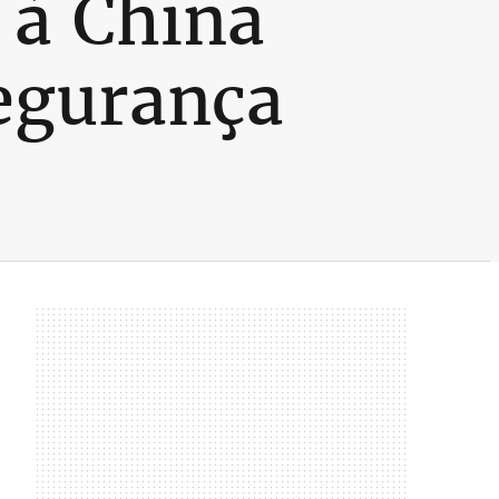
 à China
segurança