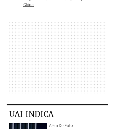
China
UAI INDICA
Além Do Fato