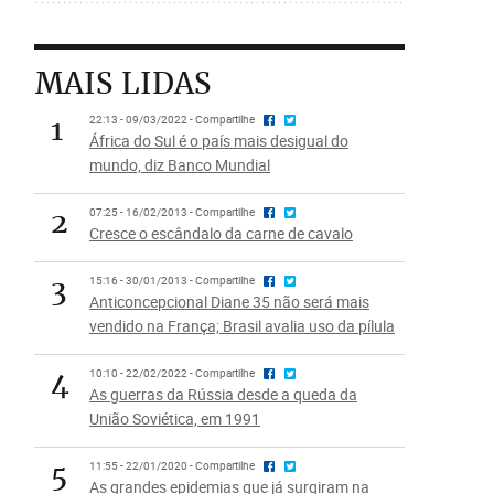
MAIS LIDAS
1
22:13 - 09/03/2022 - Compartilhe
África do Sul é o país mais desigual do
mundo, diz Banco Mundial
2
07:25 - 16/02/2013 - Compartilhe
Cresce o escândalo da carne de cavalo
3
15:16 - 30/01/2013 - Compartilhe
Anticoncepcional Diane 35 não será mais
vendido na França; Brasil avalia uso da pílula
4
10:10 - 22/02/2022 - Compartilhe
As guerras da Rússia desde a queda da
União Soviética, em 1991
5
11:55 - 22/01/2020 - Compartilhe
As grandes epidemias que já surgiram na