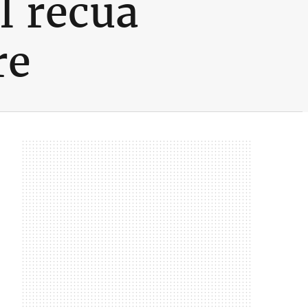
l recua
re