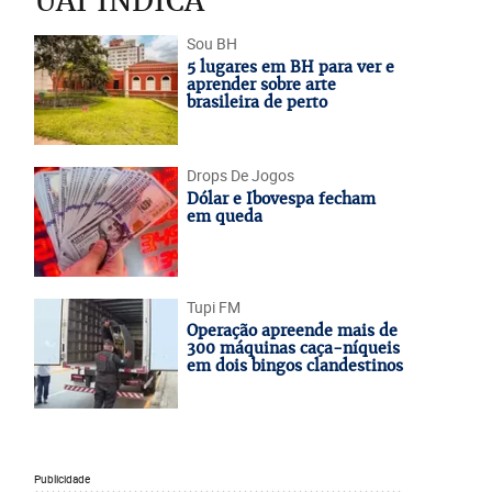
UAI INDICA
Sou BH
5 lugares em BH para ver e
aprender sobre arte
brasileira de perto
Drops De Jogos
Dólar e Ibovespa fecham
em queda
Tupi FM
Operação apreende mais de
300 máquinas caça-níqueis
em dois bingos clandestinos
Publicidade