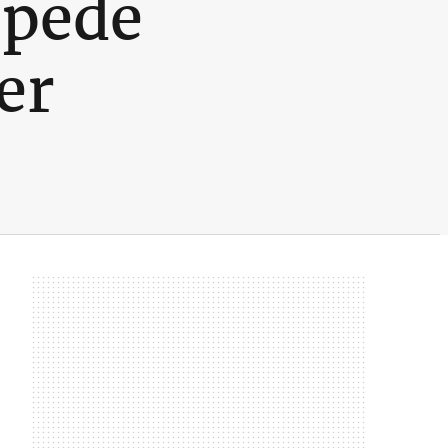
 pede
er