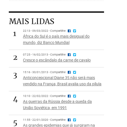
MAIS LIDAS
1
22:13 - 09/03/2022 - Compartilhe
África do Sul é o país mais desigual do
mundo, diz Banco Mundial
2
07:25 - 16/02/2013 - Compartilhe
Cresce o escândalo da carne de cavalo
3
15:16 - 30/01/2013 - Compartilhe
Anticoncepcional Diane 35 não será mais
vendido na França; Brasil avalia uso da pílula
4
10:10 - 22/02/2022 - Compartilhe
As guerras da Rússia desde a queda da
União Soviética, em 1991
5
11:55 - 22/01/2020 - Compartilhe
As grandes epidemias que já surgiram na