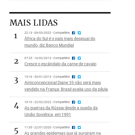
MAIS LIDAS
1
22:13 - 09/03/2022 - Compartilhe
África do Sul é o país mais desigual do
mundo, diz Banco Mundial
2
07:25 - 16/02/2013 - Compartilhe
Cresce o escândalo da carne de cavalo
3
15:16 - 30/01/2013 - Compartilhe
Anticoncepcional Diane 35 não será mais
vendido na França; Brasil avalia uso da pílula
4
10:10 - 22/02/2022 - Compartilhe
As guerras da Rússia desde a queda da
União Soviética, em 1991
5
11:55 - 22/01/2020 - Compartilhe
As grandes epidemias que já surgiram na