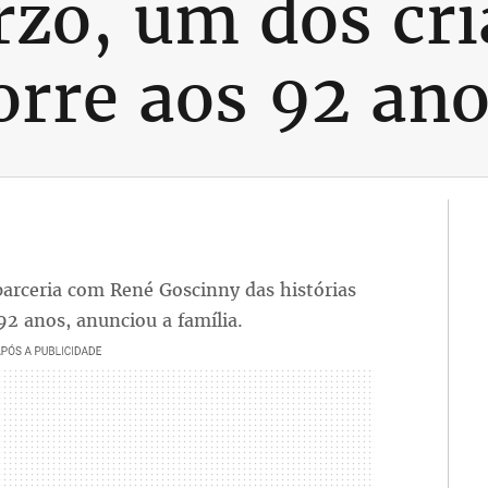
rzo, um dos cri
orre aos 92 an
parceria com René Goscinny das histórias
 92 anos, anunciou a família.