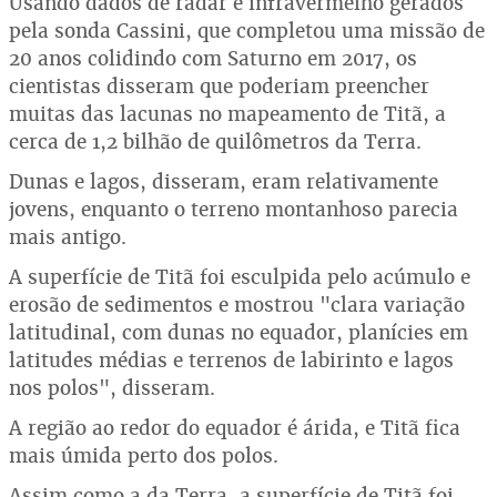
Usando dados de radar e infravermelho gerados
pela sonda Cassini, que completou uma missão de
20 anos colidindo com Saturno em 2017, os
cientistas disseram que poderiam preencher
muitas das lacunas no mapeamento de Titã, a
cerca de 1,2 bilhão de quilômetros da Terra.
Dunas e lagos, disseram, eram relativamente
jovens, enquanto o terreno montanhoso parecia
mais antigo.
A superfície de Titã foi esculpida pelo acúmulo e
erosão de sedimentos e mostrou "clara variação
latitudinal, com dunas no equador, planícies em
latitudes médias e terrenos de labirinto e lagos
nos polos", disseram.
A região ao redor do equador é árida, e Titã fica
mais úmida perto dos polos.
Assim como a da Terra, a superfície de Titã foi