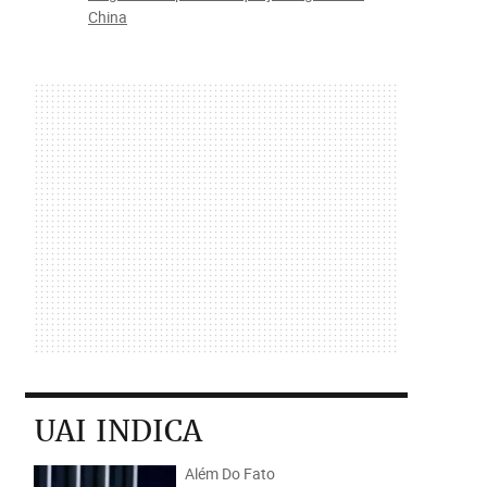
China
UAI INDICA
Além Do Fato