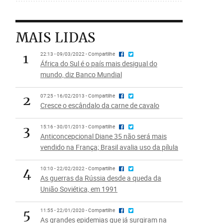
MAIS LIDAS
1
22:13 - 09/03/2022 - Compartilhe
África do Sul é o país mais desigual do
mundo, diz Banco Mundial
2
07:25 - 16/02/2013 - Compartilhe
Cresce o escândalo da carne de cavalo
3
15:16 - 30/01/2013 - Compartilhe
Anticoncepcional Diane 35 não será mais
vendido na França; Brasil avalia uso da pílula
4
10:10 - 22/02/2022 - Compartilhe
As guerras da Rússia desde a queda da
União Soviética, em 1991
5
11:55 - 22/01/2020 - Compartilhe
As grandes epidemias que já surgiram na