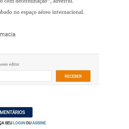
ão com determinação", advertiu.
bado no espaço aéreo internacional.
omacia
osso editor
RECEBER
OMENTÁRIOS
ÇA SEU
LOGIN
OU
ASSINE