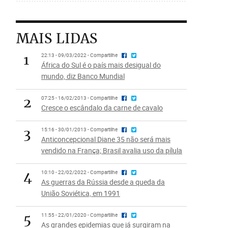
MAIS LIDAS
1
22:13 - 09/03/2022 - Compartilhe
África do Sul é o país mais desigual do
mundo, diz Banco Mundial
2
07:25 - 16/02/2013 - Compartilhe
Cresce o escândalo da carne de cavalo
3
15:16 - 30/01/2013 - Compartilhe
Anticoncepcional Diane 35 não será mais
vendido na França; Brasil avalia uso da pílula
4
10:10 - 22/02/2022 - Compartilhe
As guerras da Rússia desde a queda da
União Soviética, em 1991
5
11:55 - 22/01/2020 - Compartilhe
As grandes epidemias que já surgiram na