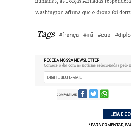
iranianas, as Forças Armadas responder
Washington afirma que o drone foi derru
Tags
#frança
#irã
#eua
#dipl
RECEBA NOSSA NEWSLETTER
Comece o dia com as notícias selecionadas pelo n
COMPARTILHE
LEIA 0 C
*PARA COMENTAR, FA