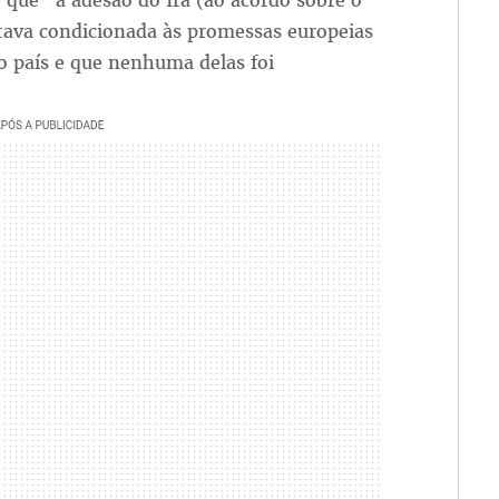
 que "a adesão do Irã (ao acordo sobre o
tava condicionada às promessas europeias
o país e que nenhuma delas foi