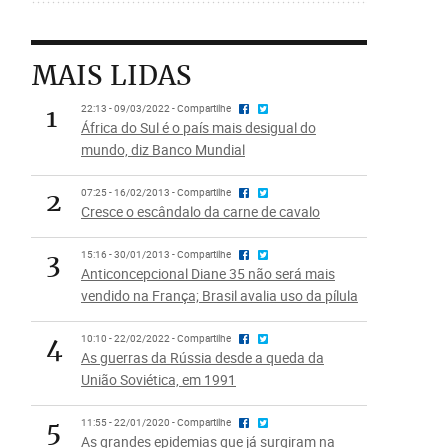
MAIS LIDAS
1
22:13 - 09/03/2022 - Compartilhe
África do Sul é o país mais desigual do
mundo, diz Banco Mundial
2
07:25 - 16/02/2013 - Compartilhe
Cresce o escândalo da carne de cavalo
3
15:16 - 30/01/2013 - Compartilhe
Anticoncepcional Diane 35 não será mais
vendido na França; Brasil avalia uso da pílula
4
10:10 - 22/02/2022 - Compartilhe
As guerras da Rússia desde a queda da
União Soviética, em 1991
5
11:55 - 22/01/2020 - Compartilhe
As grandes epidemias que já surgiram na