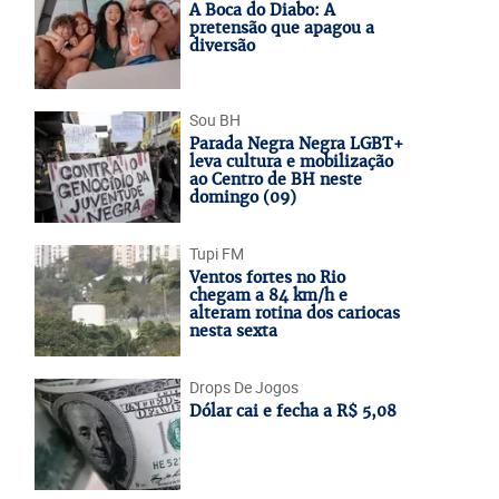
A Boca do Diabo: A
pretensão que apagou a
diversão
Sou BH
Parada Negra Negra LGBT+
leva cultura e mobilização
ao Centro de BH neste
domingo (09)
Tupi FM
Ventos fortes no Rio
chegam a 84 km/h e
alteram rotina dos cariocas
nesta sexta
Drops De Jogos
Dólar cai e fecha a R$ 5,08