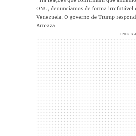
"Há reações que confirmam que andamos 
ONU, denunciamos de forma irrefutável 
Venezuela. O governo de Trump responde
Arreaza.