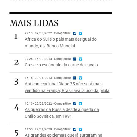
MAIS LIDAS
1
22:13 - 09/03/2022 - Compartilhe
África do Sul é o país mais desigual do
mundo, diz Banco Mundial
2
07:25 - 16/02/2013 - Compartilhe
Cresce o escândalo da carne de cavalo
3
15:16 - 30/01/2013 - Compartilhe
Anticoncepcional Diane 35 não será mais
vendido na França; Brasil avalia uso da pílula
4
10:10 - 22/02/2022 - Compartilhe
As guerras da Rússia desde a queda da
União Soviética, em 1991
5
11:55 - 22/01/2020 - Compartilhe
As grandes epidemias que já surgiram na