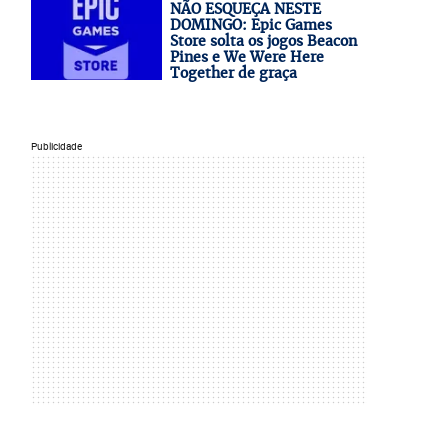
NÃO ESQUEÇA NESTE
DOMINGO: Epic Games
Store solta os jogos Beacon
Pines e We Were Here
Together de graça
Publicidade