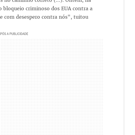
no caminho correto (...). Ontem, na
o bloqueio criminoso dos EUA contra a
 com desespero contra nós", tuitou