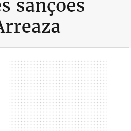
s sanções
Arreaza