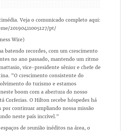
timédia. Veja o comunicado completo aqui:
ome/20190411005127/pt/
iness Wire)
ua batendo recordes, com um crescimento
tantes no ano passado, mantendo um ritmo
nattasio, vice-presidente sênior e chefe de
tina. "O crescimento consistente do
olvimento do turismo e estamos
o neste boom com a abertura do nosso
tá Corferias. O Hilton recebe hóspedes há
s por continuar ampliando nossa missão
ndo neste país incrível."
espaços de reunião inéditos na área, o