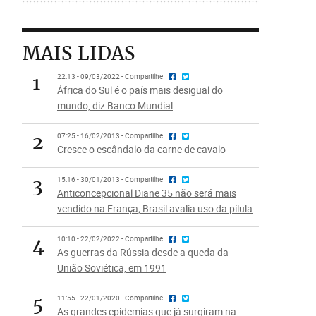
MAIS LIDAS
1
22:13 - 09/03/2022 - Compartilhe
África do Sul é o país mais desigual do
mundo, diz Banco Mundial
2
07:25 - 16/02/2013 - Compartilhe
Cresce o escândalo da carne de cavalo
3
15:16 - 30/01/2013 - Compartilhe
Anticoncepcional Diane 35 não será mais
vendido na França; Brasil avalia uso da pílula
4
10:10 - 22/02/2022 - Compartilhe
As guerras da Rússia desde a queda da
União Soviética, em 1991
5
11:55 - 22/01/2020 - Compartilhe
As grandes epidemias que já surgiram na