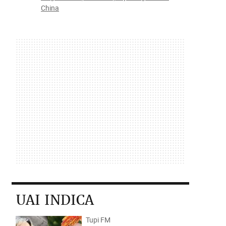
China
UAI INDICA
Tupi FM