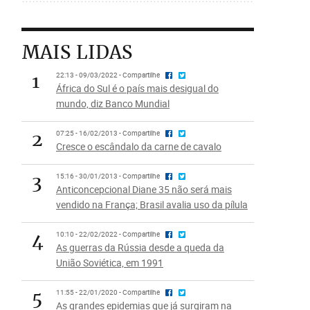
MAIS LIDAS
1
22:13 - 09/03/2022 - Compartilhe
África do Sul é o país mais desigual do
mundo, diz Banco Mundial
2
07:25 - 16/02/2013 - Compartilhe
Cresce o escândalo da carne de cavalo
3
15:16 - 30/01/2013 - Compartilhe
Anticoncepcional Diane 35 não será mais
vendido na França; Brasil avalia uso da pílula
4
10:10 - 22/02/2022 - Compartilhe
As guerras da Rússia desde a queda da
União Soviética, em 1991
5
11:55 - 22/01/2020 - Compartilhe
As grandes epidemias que já surgiram na