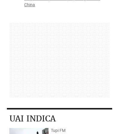
China
UAI INDICA
Tupi FM