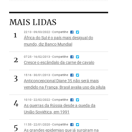
MAIS LIDAS
1
22:13 - 09/03/2022 - Compartilhe
África do Sul é o país mais desigual do
mundo, diz Banco Mundial
2
07:25 - 16/02/2013 - Compartilhe
Cresce o escândalo da carne de cavalo
3
15:16 - 30/01/2013 - Compartilhe
Anticoncepcional Diane 35 não será mais
vendido na França; Brasil avalia uso da pílula
4
10:10 - 22/02/2022 - Compartilhe
As guerras da Rússia desde a queda da
União Soviética, em 1991
5
11:55 - 22/01/2020 - Compartilhe
As grandes epidemias que já surgiram na