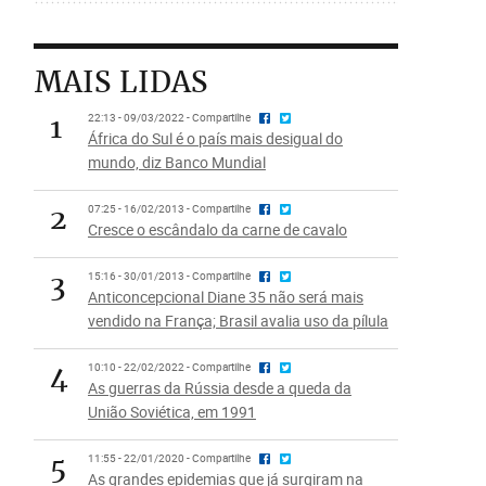
MAIS LIDAS
1
22:13 - 09/03/2022 - Compartilhe
África do Sul é o país mais desigual do
mundo, diz Banco Mundial
2
07:25 - 16/02/2013 - Compartilhe
Cresce o escândalo da carne de cavalo
3
15:16 - 30/01/2013 - Compartilhe
Anticoncepcional Diane 35 não será mais
vendido na França; Brasil avalia uso da pílula
4
10:10 - 22/02/2022 - Compartilhe
As guerras da Rússia desde a queda da
União Soviética, em 1991
5
11:55 - 22/01/2020 - Compartilhe
As grandes epidemias que já surgiram na