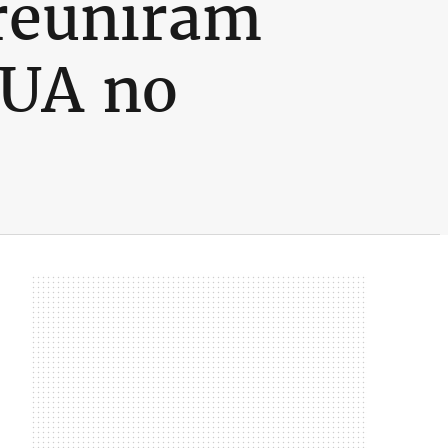
 reuniram
EUA no