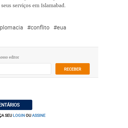
m seus serviços em Islamabad.
iplomacia
#conflito
#eua
osso editor
RECEBER
ENTÁRIOS
ÇA SEU
LOGIN
OU
ASSINE