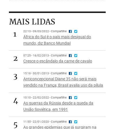
MAIS LIDAS
1
22:13 - 09/03/2022 - Compartilhe
África do Sul é o país mais desigual do
mundo, diz Banco Mundial
2
07:25 - 16/02/2013 - Compartilhe
Cresce o escândalo da carne de cavalo
3
15:16 - 30/01/2013 - Compartilhe
Anticoncepcional Diane 35 não será mais
vendido na França; Brasil avalia uso da pílula
4
10:10 - 22/02/2022 - Compartilhe
As guerras da Rússia desde a queda da
União Soviética, em 1991
5
11:55 - 22/01/2020 - Compartilhe
As grandes epidemias que já surgiram na