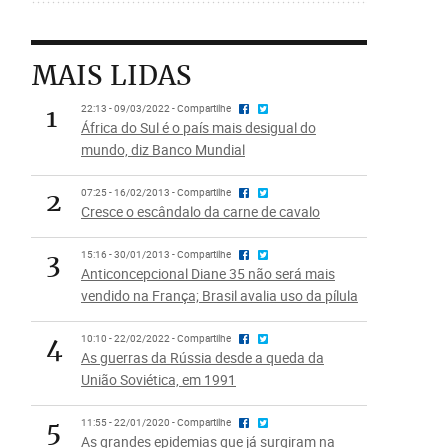
MAIS LIDAS
1
22:13 - 09/03/2022 - Compartilhe
África do Sul é o país mais desigual do
mundo, diz Banco Mundial
2
07:25 - 16/02/2013 - Compartilhe
Cresce o escândalo da carne de cavalo
3
15:16 - 30/01/2013 - Compartilhe
Anticoncepcional Diane 35 não será mais
vendido na França; Brasil avalia uso da pílula
4
10:10 - 22/02/2022 - Compartilhe
As guerras da Rússia desde a queda da
União Soviética, em 1991
5
11:55 - 22/01/2020 - Compartilhe
As grandes epidemias que já surgiram na