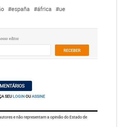
ão
#españa
#áfrica
#ue
osso editor
RECEBER
OMENTÁRIOS
ÇA SEU
LOGIN
OU
ASSINE
autores e não representam a opinião do Estado de