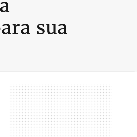
 a
para sua