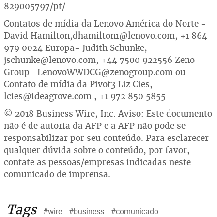
829005797/pt/
Contatos de mídia da Lenovo América do Norte -
David Hamilton,dhamilton1@lenovo.com, +1 864
979 0024 Europa- Judith Schunke,
jschunke@lenovo.com, +44 7500 922556 Zeno
Group- LenovoWWDCG@zenogroup.com ou
Contato de mídia da Pivot3 Liz Cies,
lcies@ideagrove.com , +1 972 850 5855
© 2018 Business Wire, Inc. Aviso: Este documento
não é de autoria da AFP e a AFP não pode se
responsabilizar por seu conteúdo. Para esclarecer
qualquer dúvida sobre o conteúdo, por favor,
contate as pessoas/empresas indicadas neste
comunicado de imprensa.
Tags
#wire
#business
#comunicado