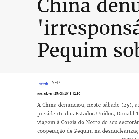
China denu
'irrespons
Pequim sob
AFP
postado em 25/08/2018 12:30
A China denunciou, neste sábado (25), a
presidente dos Estados Unidos, Donald T
viagem à Coreia do Norte de seu secretá
cooperação de Pequim na desnucleariza