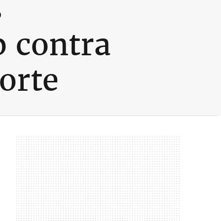
s
p contra
orte