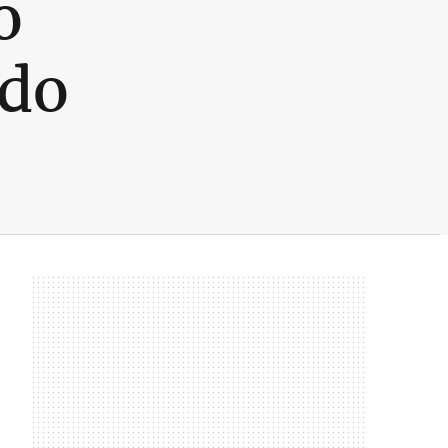
o
 do