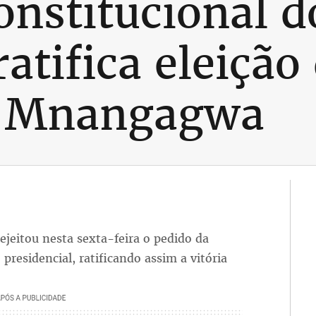
onstitucional d
atifica eleição
e Mnangagwa
ejeitou nesta sexta-feira o pedido da
 presidencial, ratificando assim a vitória