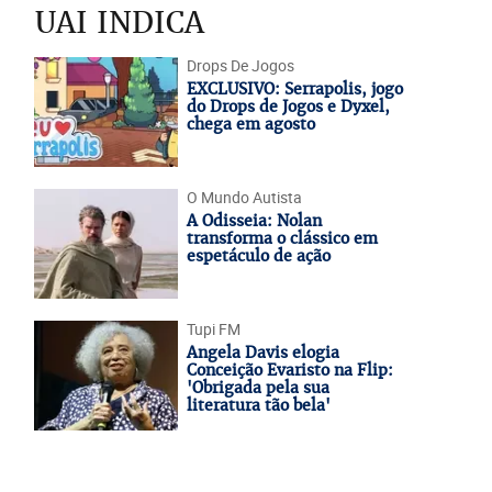
UAI INDICA
Drops De Jogos
EXCLUSIVO: Serrapolis, jogo
do Drops de Jogos e Dyxel,
chega em agosto
O Mundo Autista
A Odisseia: Nolan
transforma o clássico em
espetáculo de ação
Tupi FM
Angela Davis elogia
Conceição Evaristo na Flip:
'Obrigada pela sua
literatura tão bela'