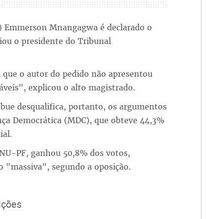
(...) Emmerson Mnangagwa é declarado o
iou o presidente do Tribunal
a que o autor do pedido não apresentou
iáveis", explicou o alto magistrado.
ábue desqualifica, portanto, os argumentos
ça Democrática (MDC), que obteve 44,3%
ial.
ANU-PF, ganhou 50,8% dos votos,
o "massiva", segundo a oposição.
ições