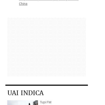
China
UAI INDICA
Tupi FM