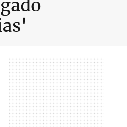
ogado
ias'