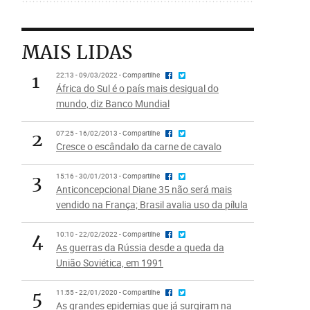
MAIS LIDAS
1
22:13 - 09/03/2022 - Compartilhe
África do Sul é o país mais desigual do
mundo, diz Banco Mundial
2
07:25 - 16/02/2013 - Compartilhe
Cresce o escândalo da carne de cavalo
3
15:16 - 30/01/2013 - Compartilhe
Anticoncepcional Diane 35 não será mais
vendido na França; Brasil avalia uso da pílula
4
10:10 - 22/02/2022 - Compartilhe
As guerras da Rússia desde a queda da
União Soviética, em 1991
5
11:55 - 22/01/2020 - Compartilhe
As grandes epidemias que já surgiram na