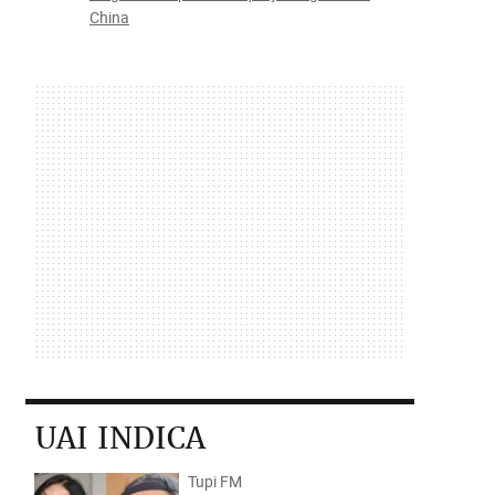
China
UAI INDICA
Tupi FM