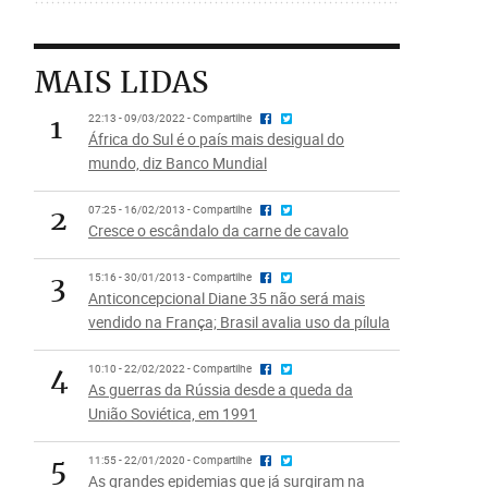
MAIS LIDAS
1
22:13 - 09/03/2022 - Compartilhe
África do Sul é o país mais desigual do
mundo, diz Banco Mundial
2
07:25 - 16/02/2013 - Compartilhe
Cresce o escândalo da carne de cavalo
3
15:16 - 30/01/2013 - Compartilhe
Anticoncepcional Diane 35 não será mais
vendido na França; Brasil avalia uso da pílula
4
10:10 - 22/02/2022 - Compartilhe
As guerras da Rússia desde a queda da
União Soviética, em 1991
5
11:55 - 22/01/2020 - Compartilhe
As grandes epidemias que já surgiram na