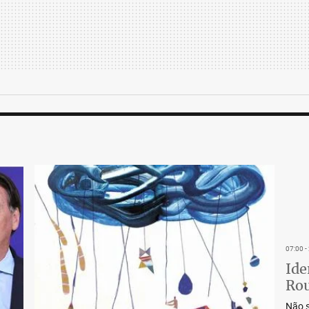
07:00 
Ide
Rou
Não s