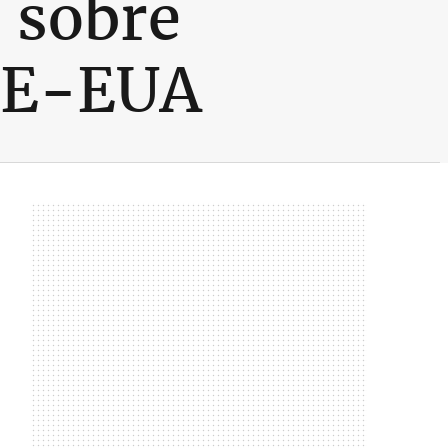
 sobre
 UE-EUA